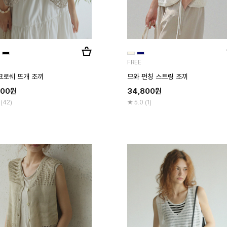
FREE
크로쉐 뜨개 조끼
므와 펀칭 스트링 조끼
800
원
34,800
원
 (42)
5.0 (1)