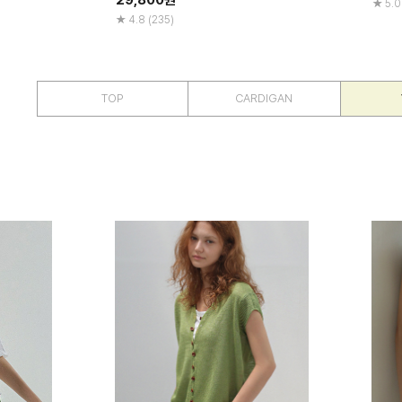
29,800
원
5.0
4.8 (235)
TOP
CARDIGAN