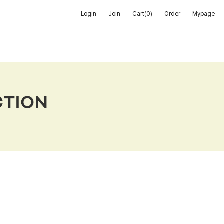
Login
Join
Cart(
0
)
Order
Mypage