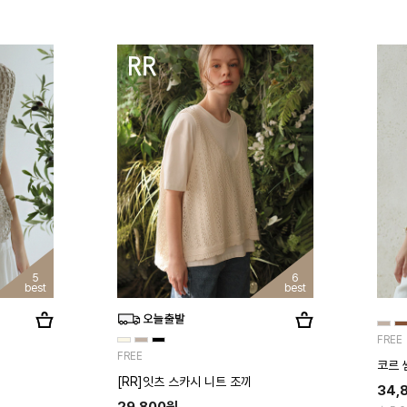
5
6
best
best
FREE
FREE
코르 
[RR]잇츠 스카시 니트 조끼
34,