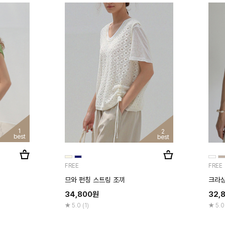
1
2
best
best
FREE
FREE
므와 펀칭 스트링 조끼
크라상
34,800
원
32,
5.0 (1)
5.0