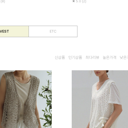
 (8)
5.0 (2)
VEST
ETC
신상품
인기상품
최다리뷰
높은가격
낮은