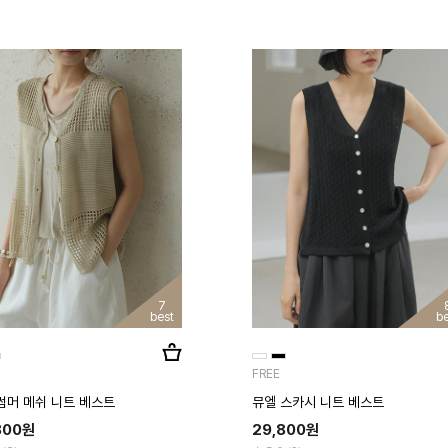
7
best
be
FREE
썸머 메쉬 니트 베스트
뮤엘 스카시 니트 베스트
800
원
29,800
원