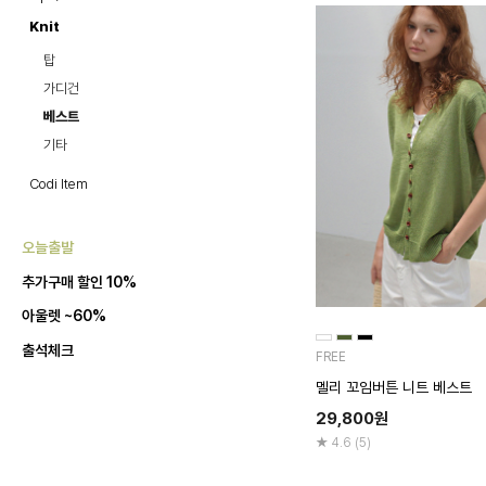
Knit
탑
가디건
베스트
기타
Codi Item
오늘출발
추가구매 할인 10%
아울렛 ~60%
출석체크
FREE
멜리 꼬임버튼 니트 베스트
29,800
원
4.6 (5)