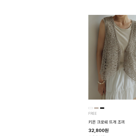
FREE
키온 크로쉐 뜨개 조끼
32,800
원