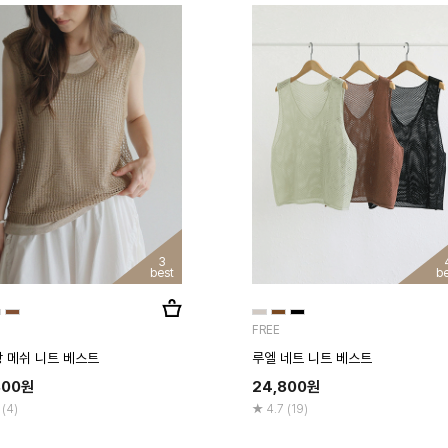
3
best
be
FREE
 메쉬 니트 베스트
루엘 네트 니트 베스트
800
원
24,800
원
 (4)
4.7 (19)