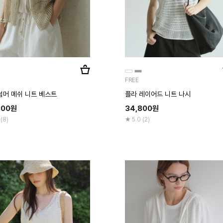
FREE
썸머 메쉬 니트 베스트
플라 레이어드 니트 나시
800
원
34,800
원
 (8)
5.0 (2)