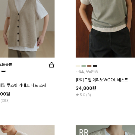
FREE, 무료배송
[RR]드엘 메리노WOOL 베스트
]웨일 루즈핏 가네꼬 니트 조끼
34,800
원
800
원
5.0 (8)
 (393)