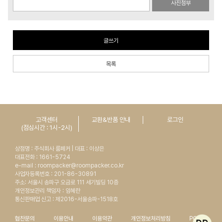
사진첨부
글쓰기
목록
고객센터
교환&반품 안내
로그인
(점심시간 : 1시-2시)
상점명 : 주식회사 룸페커 | 대표 : 이상은
대표전화 : 1661-5724
e-mail : roompacker@roompacker.co.kr
사업자등록번호 : 201-86-30891
주소: 서울시 송파구 오금로 111 세기빌딩 10층
개인정보관리 책임자 : 임혜란
통신판매업 신고 : 제2016-서울송파-1518호
협찬문의
이용안내
이용약관
개인정보처리방침
PC버전