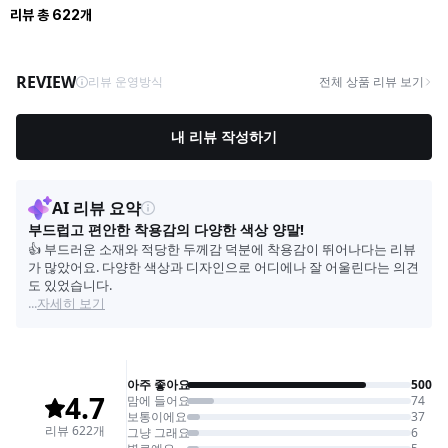
리뷰
총
622
개