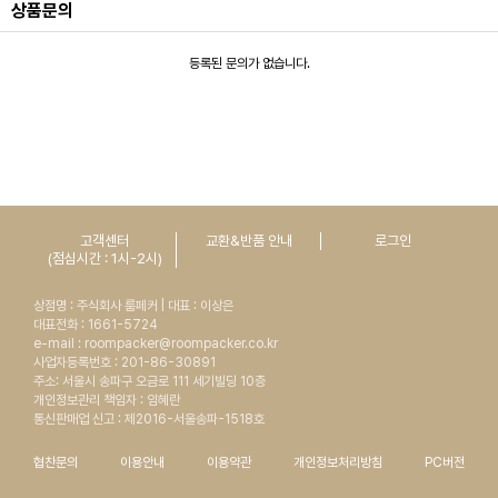
상품문의
등록된 문의가 없습니다.
고객센터
교환&반품 안내
로그인
(점심시간 : 1시-2시)
상점명 : 주식회사 룸페커 | 대표 : 이상은
대표전화 : 1661-5724
e-mail : roompacker@roompacker.co.kr
사업자등록번호 : 201-86-30891
주소: 서울시 송파구 오금로 111 세기빌딩 10층
개인정보관리 책임자 : 임혜란
통신판매업 신고 : 제2016-서울송파-1518호
협찬문의
이용안내
이용약관
개인정보처리방침
PC버전