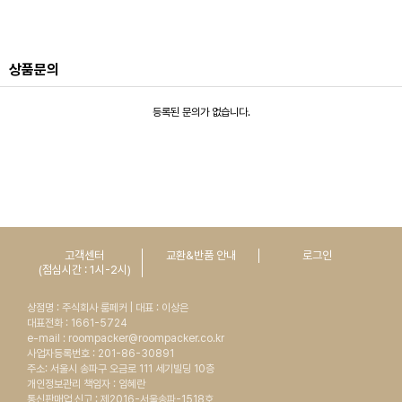
상품문의
등록된 문의가 없습니다.
고객센터
교환&반품 안내
로그인
(점심시간 : 1시-2시)
상점명 : 주식회사 룸페커 | 대표 : 이상은
대표전화 : 1661-5724
e-mail : roompacker@roompacker.co.kr
사업자등록번호 : 201-86-30891
주소: 서울시 송파구 오금로 111 세기빌딩 10층
개인정보관리 책임자 : 임혜란
통신판매업 신고 : 제2016-서울송파-1518호