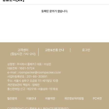
등록된 문의가 없습니다.
고객센터
교환&반품 안내
로그인
(점심시간 : 1시-2시)
상점명 : 주식회사 룸페커 | 대표 : 이상은
대표전화 : 1661-5724
e-mail : roompacker@roompacker.co.kr
사업자등록번호 : 201-86-30891
주소: 서울시 송파구 오금로 111 세기빌딩 10층
개인정보관리 책임자 : 임혜란
통신판매업 신고 : 제2016-서울송파-1518호
협찬문의
이용안내
이용약관
개인정보처리방침
PC버전
COPYRIGHT (C) 룸페커 ALL RIGHTS RESERVED.