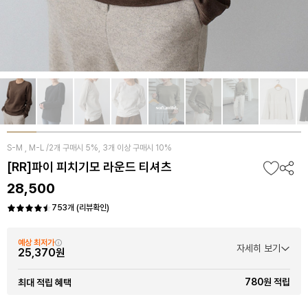
S-M , M-L /2개 구매시 5%, 3개 이상 구매시 10%
[RR]파이 피치기모 라운드 티셔츠
28,500
753개 (리뷰확인)
예상 최저가
자세히 보기
25,370원
780원 적립
최대 적립 혜택