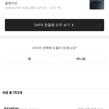
리뷰
총
753
개