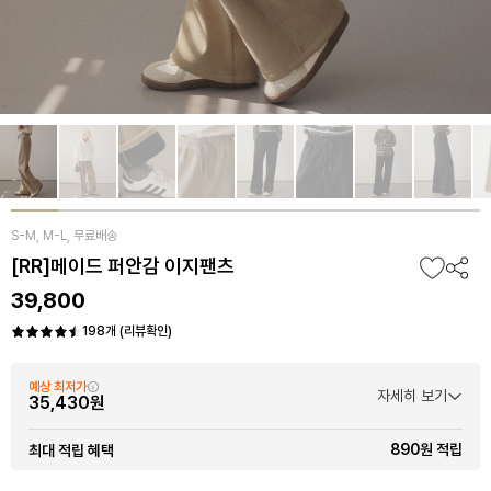
S-M, M-L, 무료배송
[RR]메이드 퍼안감 이지팬츠
39,800
198개 (리뷰확인)
예상 최저가
자세히 보기
35,430원
890원 적립
최대 적립 혜택