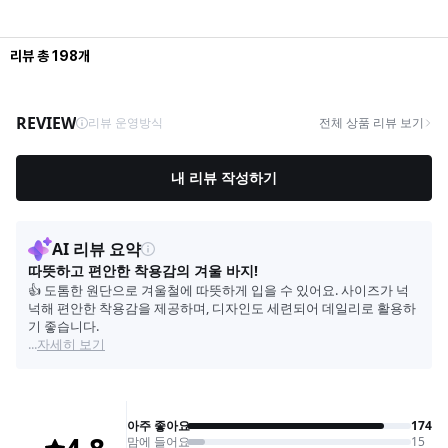
리뷰
총
198
개