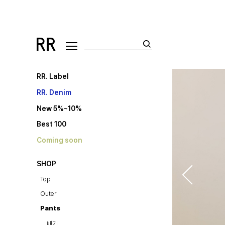
RR. Label
RR. Denim
New 5%~10%
Best 100
Coming soon
SHOP
Top
Outer
Pants
배기