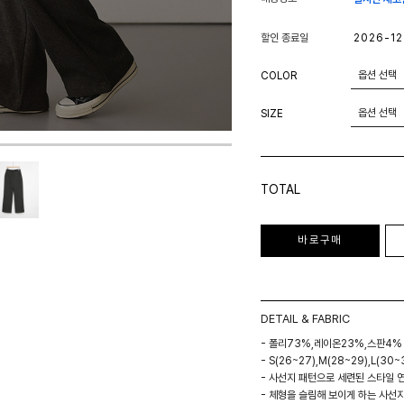
할인 종료일
2026-12
COLOR
SIZE
TOTAL
바로구매
DETAIL & FABRIC
- 폴리73%,레이온23%,스판4%
- S(26~27),M(28~29),L(30~
- 사선지 패턴으로 세련된 스타일 
- 체형을 슬림해 보이게 하는 사선