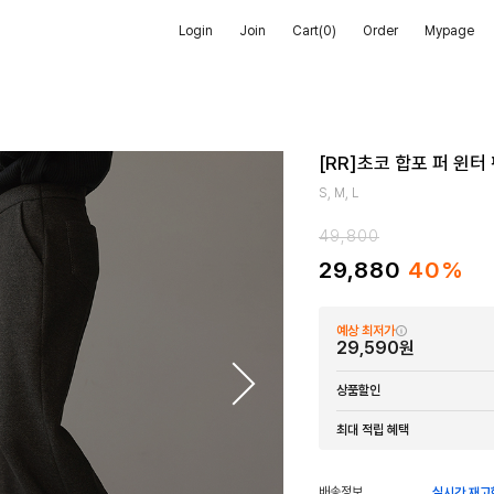
Login
Join
Cart(
0
)
Order
Mypage
[RR]초코 합포 퍼 윈터
S, M, L
49,800
29,880
40%
예상 최저가
29,590원
상품할인
최대 적립 혜택
배송정보
실시간 재고