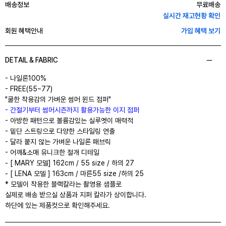
배송정보
무료배송
실시간 재고현황 확인
회원 혜택안내
가입 혜택 보기
DETAIL & FABRIC
- 나일론100%
- FREE(55~77)
"쿨한 착용감의 가벼운 썸머 윈드 점퍼"
- 간절기부터 썸머시즌까지 활용가능한 이지 점퍼
- 아방한 패턴으로 볼륨감있는 실루엣이 매력적
- 밑단 스트링으로 다양한 스타일링 연출
- 달라 붙지 않는 가벼운 나일론 패브릭
- 어깨&소매 유니크한 절개 디테일
- [ MARY 모델] 162cm / 55 size / 하의 27
- [ LENA 모델 ] 163cm / 마른55 size /하의 25
* 모델이 착용한 블랙칼라는 촬영용 샘플로
실제로 배송 받으실 상품과 지퍼 칼라가 상이합니다.
하단에 있는 제품컷으로 확인해주세요.