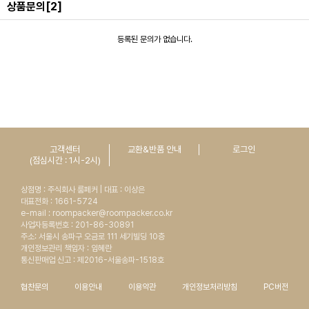
상품문의
[2]
등록된 문의가 없습니다.
고객센터
교환&반품 안내
로그인
(점심시간 : 1시-2시)
상점명 : 주식회사 룸페커 | 대표 : 이상은
대표전화 : 1661-5724
e-mail : roompacker@roompacker.co.kr
사업자등록번호 : 201-86-30891
주소: 서울시 송파구 오금로 111 세기빌딩 10층
개인정보관리 책임자 : 임혜란
통신판매업 신고 : 제2016-서울송파-1518호
협찬문의
이용안내
이용약관
개인정보처리방침
PC버전