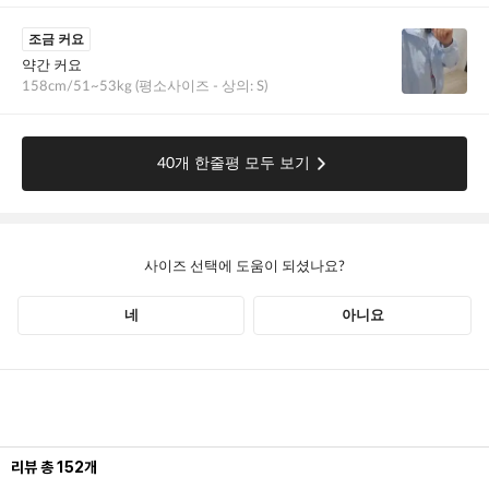
리뷰
총
152
개