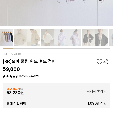
FREE, 무료배송
[RR]모아 쿨링 윈드 후드 점퍼
59,800
152개 (리뷰확인)
예상 최저가
자세히 보기
53,230원
1,090원 적립
최대 적립 혜택