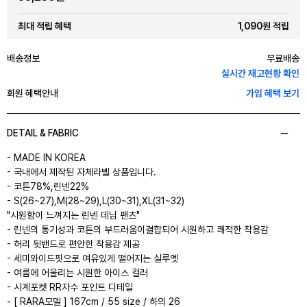
1,090원 적립
최대 적립 혜택
배송정보
무료배송
실시간 재고현황 확인
회원 혜택안내
가입 혜택 보기
DETAIL & FABRIC
- MADE IN KOREA
- 국내에서 제작된 자체라벨 상품입니다.
- 코튼78%,린넨22%
- S(26~27),M(28~29),L(30~31),XL(31~32)
"시원함이 느껴지는 린넨 데님 팬츠"
- 린넨의 통기성과 코튼의 부드러움이결합되어 시원하고 쾌적한 착용감
- 허리 뒷밴드로 편안한 착용감 제공
- 세미와이드핏으로 여유있게 떨어지는 실루엣
- 여름에 어울리는 시원한 아이스 컬러
- 시계포켓 RR자수 포인트 디테일
- [ RARA모델 ] 167cm / 55 size / 하의 26