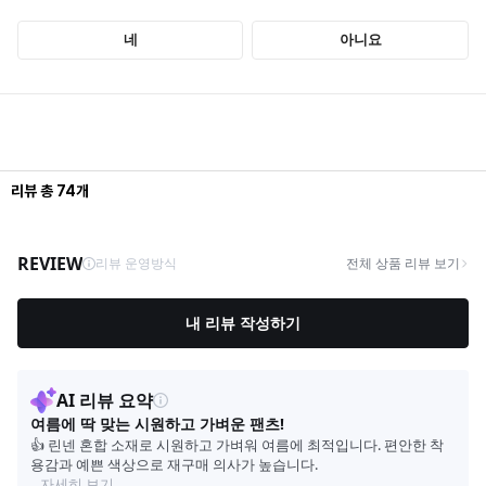
리뷰
총
74
개