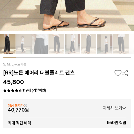
S, M, L,무료배송
[RR]노든 에어리 더블플리트 팬츠
45,800
119개 (리뷰확인)
예상 최저가
자세히 보기
40,770원
950원 적립
최대 적립 혜택