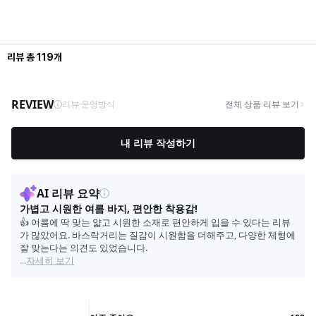
리뷰
총
119
개