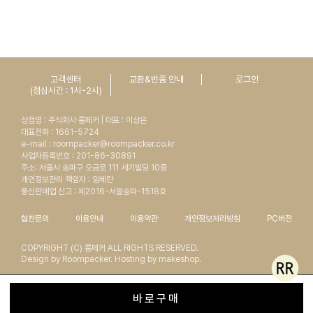
고객센터
교환&반품 안내
로그인
(점심시간 : 1시-2시)
상점명 : 주식회사 룸페커 | 대표 : 이상은
대표전화 : 1661-5724
e-mail : roompacker@roompacker.co.kr
사업자등록번호 : 201-86-30891
주소: 서울시 송파구 오금로 111 세기빌딩 10층
개인정보관리 책임자 : 임혜란
통신판매업 신고 : 제2016-서울송파-1518호
협찬문의
이용안내
이용약관
개인정보처리방침
PC버전
COPYRIGHT (C) 룸페커 ALL RIGHTS RESERVED.
Design by Roompacker. Hosting by makeshop.
바로구매