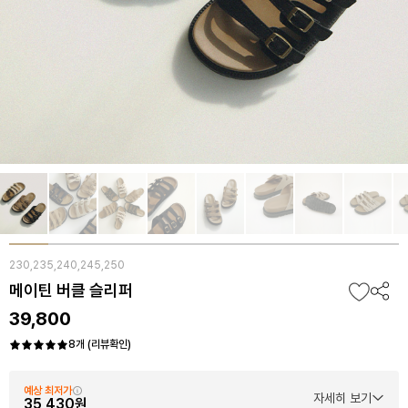
230,235,240,245,250
메이틴 버클 슬리퍼
39,800
8개 (리뷰확인)
예상 최저가
자세히 보기
35,430원