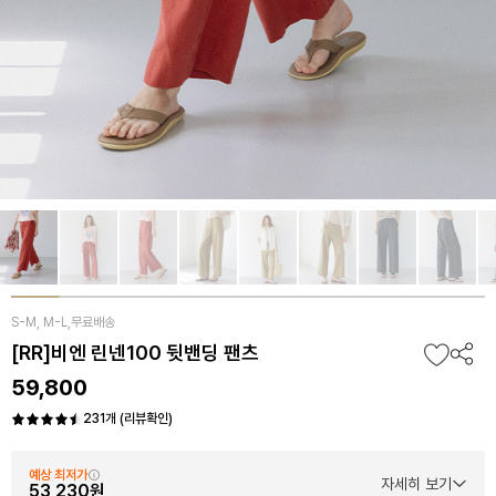
S-M, M-L,무료배송
[RR]비엔 린넨100 뒷밴딩 팬츠
59,800
231개 (리뷰확인)
예상 최저가
자세히 보기
53,230원