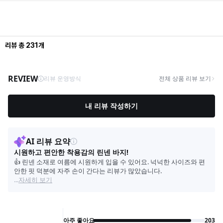
리뷰
총
231
개