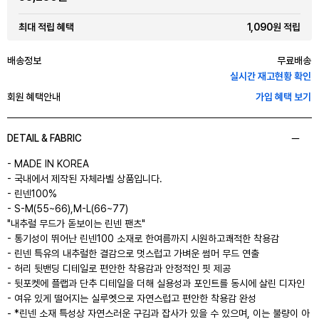
1,090원 적립
최대 적립 혜택
배송정보
무료배송
실시간 재고현황 확인
회원 혜택안내
가입 혜택 보기
DETAIL & FABRIC
- MADE IN KOREA
- 국내에서 제작된 자체라벨 상품입니다.
- 린넨100%
- S-M(55~66),M-L(66~77)
"내추럴 무드가 돋보이는 린넨 팬츠"
- 통기성이 뛰어난 린넨100 소재로 한여름까지 시원하고쾌적한 착용감
- 린넨 특유의 내추럴한 결감으로 멋스럽고 가벼운 썸머 무드 연출
- 허리 뒷밴딩 디테일로 편안한 착용감과 안정적인 핏 제공
- 뒷포켓에 플랩과 단추 디테일을 더해 실용성과 포인트를 동시에 살린 디자인
- 여유 있게 떨어지는 실루엣으로 자연스럽고 편안한 착용감 완성
- *린넨 소재 특성상 자연스러운 구김과 잡사가 있을 수 있으며, 이는 불량이 아