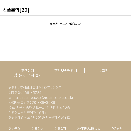
상품문의
[20]
등록된 문의가 없습니다.
고객센터
교환&반품 안내
로그인
(점심시간 : 1시-2시)
상점명 : 주식회사 룸페커 | 대표 : 이상은
대표전화 : 1661-5724
e-mail : roompacker@roompacker.co.kr
사업자등록번호 : 201-86-30891
주소: 서울시 송파구 오금로 111 세기빌딩 10층
개인정보관리 책임자 : 임혜란
통신판매업 신고 : 제2016-서울송파-1518호
협찬문의
이용안내
이용약관
개인정보처리방침
PC버전