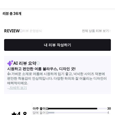
리뷰
총
36
개