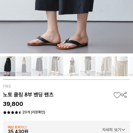
FREE
노토 쿨링 8부 밴딩 팬츠
39,800
20개 (리뷰확인)
예상 최저가
자세히 보기
35,430원