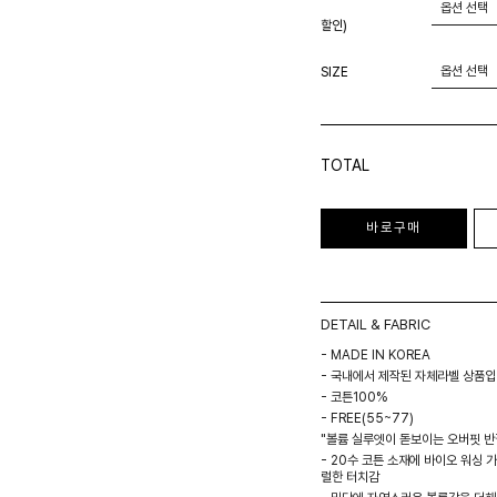
할인)
SIZE
TOTAL
바로구매
DETAIL & FABRIC
- MADE IN KOREA
- 국내에서 제작된 자체라벨 상품입
- 코튼100%
- FREE(55~77)
"볼륨 실루엣이 돋보이는 오버핏 반
- 20수 코튼 소재에 바이오 워싱 
럴한 터치감