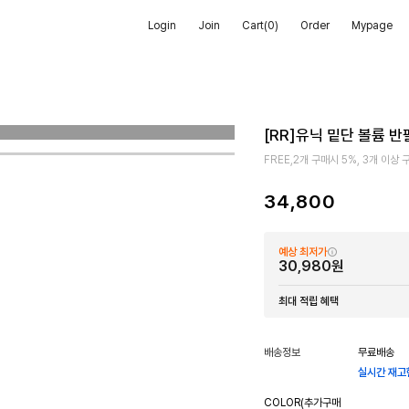
Login
Join
Cart(
0
)
Order
Mypage
[RR]유닉 밑단 볼륨 
FREE,2개 구매시 5%, 3개 이상
34,800
예상 최저가
30,980원
최대 적립 혜택
배송정보
무료배송
실시간 재고
COLOR(추가구매