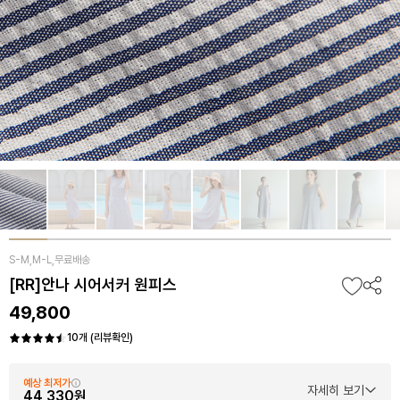
S-M,M-L,무료배송
[RR]안나 시어서커 원피스
49,800
10개 (리뷰확인)
예상 최저가
자세히 보기
44,330원