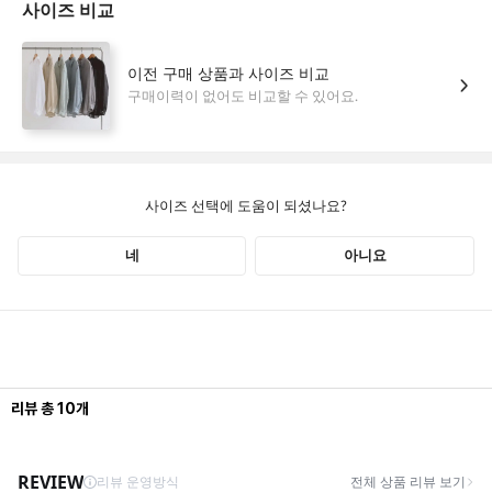
리뷰
총
10
개