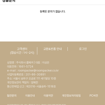
상품문의
등록된 문의가 없습니다.
고객센터
교환&반품 안내
로그인
(점심시간 : 1시-2시)
상점명 : 주식회사 룸페커 | 대표 : 이상은
대표전화 : 1661-5724
e-mail : roompacker@roompacker.co.kr
사업자등록번호 : 201-86-30891
주소: 서울시 송파구 오금로 111 세기빌딩 10층
개인정보관리 책임자 : 임혜란
통신판매업 신고 : 제2016-서울송파-1518호
협찬문의
이용안내
이용약관
개인정보처리방침
PC버전