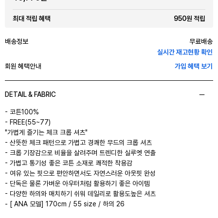
950원 적립
최대 적립 혜택
배송정보
무료배송
실시간 재고현황 확인
회원 혜택안내
가입 혜택 보기
DETAIL & FABRIC
- 코튼100%
- FREE(55~77)
"가볍게 즐기는 체크 크롭 셔츠"
- 산뜻한 체크 패턴으로 가볍고 경쾌한 무드의 크롭 셔츠
- 크롭 기장감으로 비율을 살려주며 트렌디한 실루엣 연출
- 가볍고 통기성 좋은 코튼 소재로 쾌적한 착용감
- 여유 있는 핏으로 편안하면서도 자연스러운 아웃핏 완성
- 단독은 물론 가벼운 아우터처럼 활용하기 좋은 아이템
- 다양한 하의와 매치하기 쉬워 데일리로 활용도높은 셔츠
- [ ANA 모델] 170cm / 55 size / 하의 26