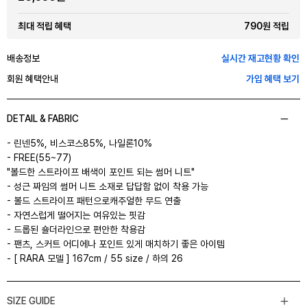
790원 적립
최대 적립 혜택
배송정보
실시간 재고현황 확인
회원 혜택안내
가입 혜택 보기
DETAIL & FABRIC
- 린넨5%, 비스코스85%, 나일론10%
- FREE(55~77)
"볼드한 스트라이프 배색이 포인트 되는 썸머 니트"
- 성근 짜임의 썸머 니트 소재로 답답함 없이 착용 가능
- 볼드 스트라이프 패턴으로캐주얼한 무드 연출
- 자연스럽게 떨어지는 여유있는 핏감
- 드롭된 숄더라인으로 편안한 착용감
- 팬츠, 스커트 어디에나 포인트 있게 매치하기 좋은 아이템
- [ RARA 모델 ] 167cm / 55 size / 하의 26
SIZE GUIDE