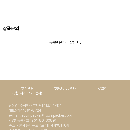
상품문의
등록된 문의가 없습니다.
고객센터
교환&반품 안내
로그인
(점심시간 : 1시-2시)
상점명 : 주식회사 룸페커 | 대표 : 이상은
대표전화 : 1661-5724
e-mail : roompacker@roompacker.co.kr
사업자등록번호 : 201-86-30891
주소: 서울시 송파구 오금로 111 세기빌딩 10층