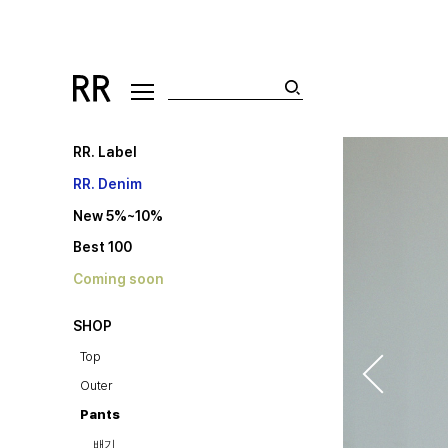
RR. Label
RR. Denim
New 5%~10%
Best 100
Coming soon
SHOP
Top
Outer
Pants
배기