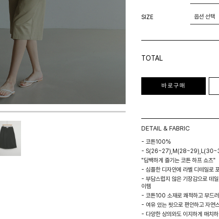
SIZE
TOTAL
바로구매
DETAIL & FABRIC
- 코튼100%
- S(26~27),M(28~29),L(30~
"담백하게 즐기는 코튼 하프 쇼츠"
- 심플한 디자인에 라벨 디테일로 
- 부담스럽지 않은 기장감으로 데
이템
- 코튼100 소재로 쾌적하고 부드
- 여유 있는 핏으로 편안하고 자연
- 다양한 상의와도 이지하게 매치하