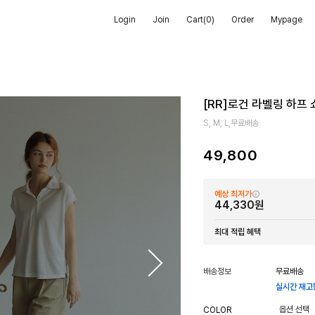
Login
Join
Cart(
0
)
Order
Mypage
[RR]로건 라벨링 하프
S, M, L,무료배송
49,800
예상 최저가
44,330원
최대 적립 혜택
배송정보
무료배송
실시간 재고
COLOR