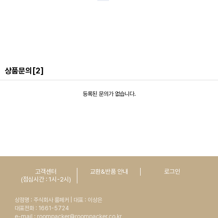
상품문의
[2]
등록된 문의가 없습니다.
고객센터
교환&반품 안내
로그인
(점심시간 : 1시-2시)
상점명 : 주식회사 룸페커 | 대표 : 이상은
대표전화 : 1661-5724
e-mail : roompacker@roompacker.co.kr