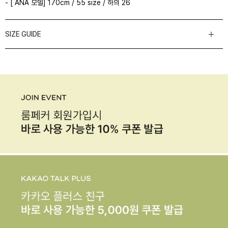
- [ ANA 모델] 170cm / 55 size / 하의 26
SIZE GUIDE