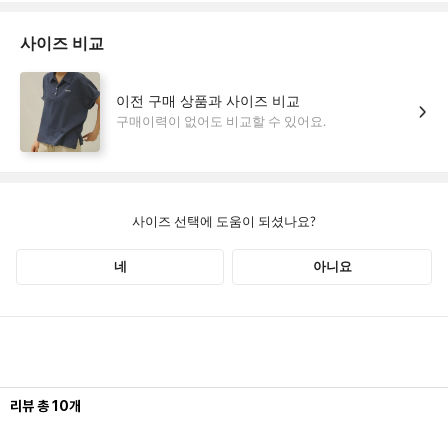
리뷰
총
10
개