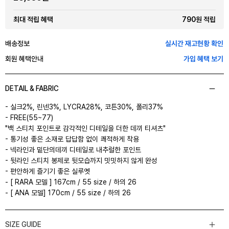
790원 적립
최대 적립 혜택
배송정보
실시간 재고현황 확인
회원 혜택안내
가입 혜택 보기
DETAIL & FABRIC
- 실크2%, 린넨3%, LYCRA28%, 코튼30%, 폴리37%
- FREE(55~77)
"백 스티치 포인트로 감각적인 디테일을 더한 데끼 티셔츠"
- 통기성 좋은 소재로 답답함 없이 쾌적하게 착용
- 넥라인과 밑단의데끼 디테일로 내추럴한 포인트
- 뒷라인 스티치 봉제로 뒷모습까지 밋밋하지 않게 완성
- 편안하게 즐기기 좋은 실루엣
- [ RARA 모델 ] 167cm / 55 size / 하의 26
- [ ANA 모델] 170cm / 55 size / 하의 26
SIZE GUIDE