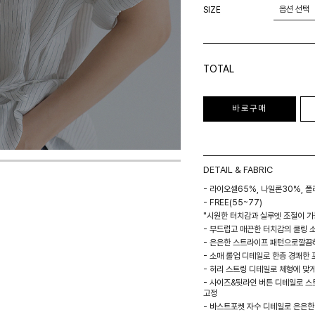
SIZE
TOTAL
바로구매
DETAIL & FABRIC
- 라이오셀65%, 나일론30%, 
- FREE(55~77)
"시원한 터치감과 실루엣 조절이 가능
- 부드럽고 매끈한 터치감의 쿨링 
- 은은한 스트라이프 패턴으로깔끔
- 소매 롤업 디테일로 한층 경쾌한
- 허리 스트링 디테일로 체형에 맞
- 사이즈&뒷라인 버튼 디테일로 스
고정
- 바스트포켓 자수 디테일로 은은한