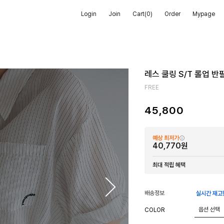
Login
Join
Cart(
0
)
Order
Mypage
레스 쿨링 S/T 롤업 반
FREE
45,800
예상 최저가
40,770원
최대 적립 혜택
배송정보
실시간 재고
COLOR