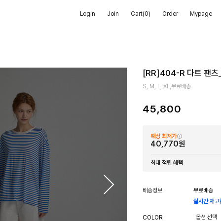
Login
Join
Cart(
0
)
Order
Mypage
[RR]404-R 다트 팬
S, M, L, XL,무료배송
45,800
예상 최저가
40,770원
최대 적립 혜택
배송정보
무료배송
실시간 재고
COLOR