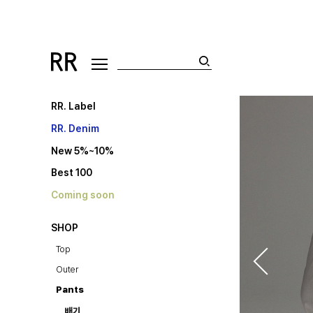
RR. Label
RR. Denim
New 5%~10%
Best 100
Coming soon
SHOP
Top
Outer
Pants
배기