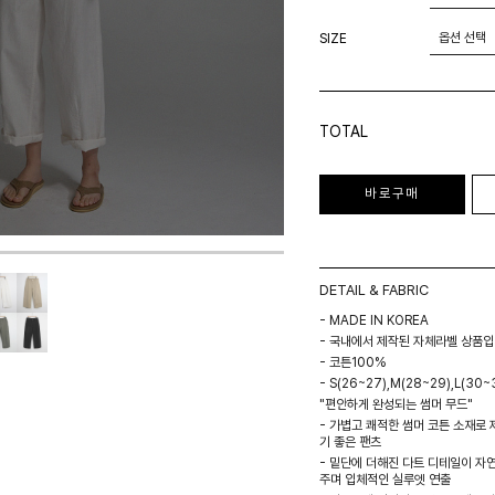
SIZE
TOTAL
바로구매
DETAIL & FABRIC
- MADE IN KOREA
- 국내에서 제작된 자체라벨 상품입
- 코튼100%
- S(26~27),M(28~29),L(30~3
"편안하게 완성되는 썸머 무드"
- 가볍고 쾌적한 썸머 코튼 소재로
기 좋은 팬츠
- 밑단에 더해진 다트 디테일이 자
주며 입체적인 실루엣 연출