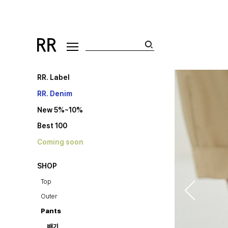
RR. Label
RR. Denim
New 5%~10%
Best 100
Coming soon
SHOP
Top
Outer
Pants
배기