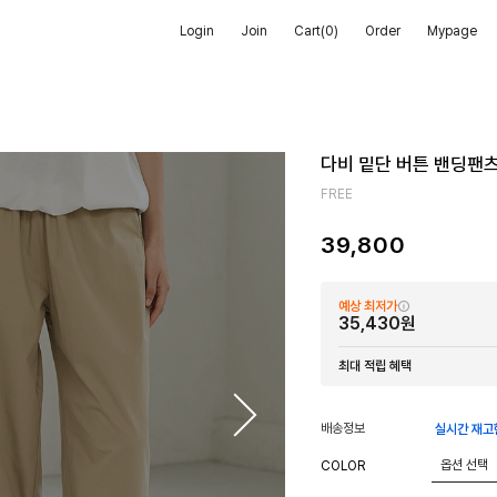
Login
Join
Cart(
0
)
Order
Mypage
다비 밑단 버튼 밴딩팬
FREE
39,800
예상 최저가
35,430원
최대 적립 혜택
배송정보
실시간 재고
COLOR