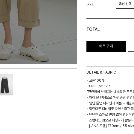
SIZE
TOTAL
바로구매
DETAIL & FABRIC
- 코튼100%
- FREE(55~77)
"편안함이 느껴지는 내추럴한 무드의
- 허리 올 밴딩으로 하루 종일 편안
- 밑단 롤업 디자인과 버튼 디테일
- 밑단다트 디테일로 자연스럽고 깔
- 탄탄한 소재로 변형 없이 안정적인
- 스탠다드 핏으로 다양하게 활용하
- [ ANA 모델] 170cm / 55 siz