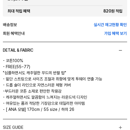
820원 적립
최대 적립 혜택
배송정보
실시간 재고현황 확인
회원 혜택안내
가입 혜택 보기
DETAIL & FABRIC
- 코튼100%
- FREE(55~77)
"심플하면서도 캐주얼한 무드의 반팔 탑"
- 밑단 스트링으로 사이즈 조절과 취향에 맞게 투웨이 연출 가능
- 드롭 숄더 라인으로 자연스러운 체형 커버
-부드러운 코튼 소재로 편안한 착용감
- 캐주얼하면서도 깔끔함이 느껴지는 라운드넥 디자인
- 여유있는 품과 적당한 기장감으로 데일리한 아이템
- [ ANA 모델] 170cm / 55 size / 하의 26
SIZE GUIDE