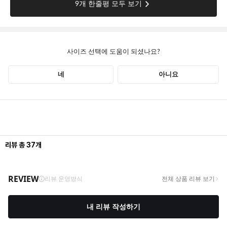
리뷰
총
37
개