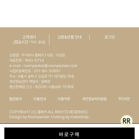
고객센터
교환&반품 안내
로그인
(점심시간 : 1시-2시)
상점명 : 주식회사 룸페커 | 대표 : 이상은
대표전화 : 1661-5724
e-mail : roompacker@roompacker.co.kr
사업자등록번호 : 201-86-30891
주소: 서울시 송파구 오금로 111 세기빌딩 10층
개인정보관리 책임자 : 임혜란
통신판매업 신고 : 제2016-서울송파-1518호
협찬문의
이용안내
이용약관
개인정보처리방침
PC버전
COPYRIGHT (C) 룸페커 ALL RIGHTS RESERVED.
Design by Roompacker. Hosting by makeshop.
바로구매