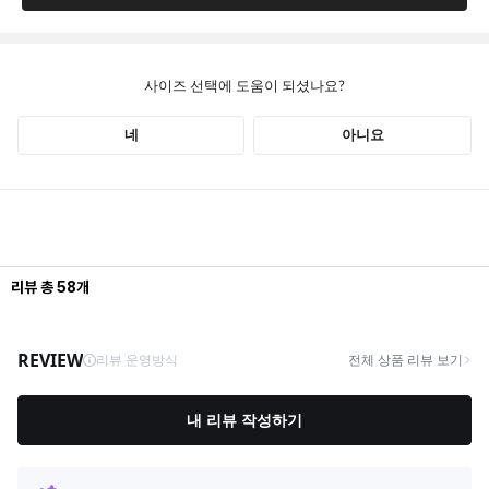
리뷰
총
58
개