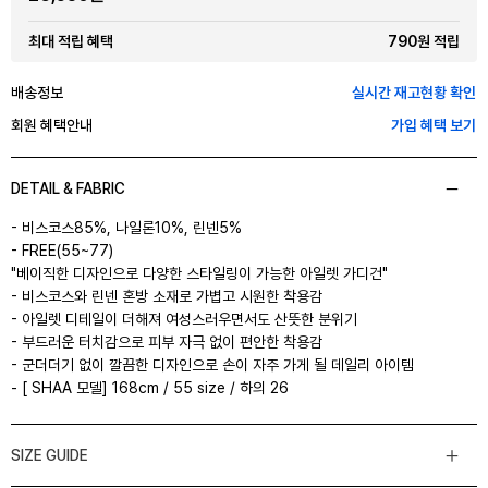
790원 적립
최대 적립 혜택
배송정보
실시간 재고현황 확인
회원 혜택안내
가입 혜택 보기
DETAIL & FABRIC
- 비스코스85%, 나일론10%, 린넨5%
- FREE(55~77)
"베이직한 디자인으로 다양한 스타일링이 가능한 아일렛 가디건"
- 비스코스와 린넨 혼방 소재로 가볍고 시원한 착용감
- 아일렛 디테일이 더해져 여성스러우면서도 산뜻한 분위기
- 부드러운 터치감으로 피부 자극 없이 편안한 착용감
- 군더더기 없이 깔끔한 디자인으로 손이 자주 가게 될 데일리 아이템
- [ SHAA 모델] 168cm / 55 size / 하의 26
SIZE GUIDE