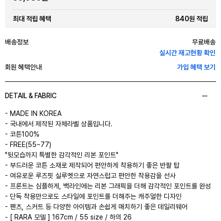
840원 적립
최대 적립 혜택
배송정보
무료배송
실시간 재고현황 확인
회원 혜택안내
가입 혜택 보기
DETAIL & FABRIC
- MADE IN KOREA
- 국내에서 제작된 자체라벨 상품입니다.
- 코튼100%
- FREE(55~77)
"뒷모습까지 특별한 감각적인 리본 포인트"
- 부드러운 코튼 소재로 제작되어 편안하게 착용하기 좋은 반팔 탑
- 여유로운 루즈핏 실루엣으로 자연스럽고 편안한 착용감을 선사
- 프론트는 심플하게, 백라인에는 리본 그래픽을 더해 감각적인 포인트를 완성
- 단독 착용만으로도 스타일에 포인트를 더해주는 캐주얼한 디자인
- 팬츠, 스커트 등 다양한 아이템과 손쉽게 매치하기 좋은 데일리웨어
- [ RARA 모델 ] 167cm / 55 size / 하의 26