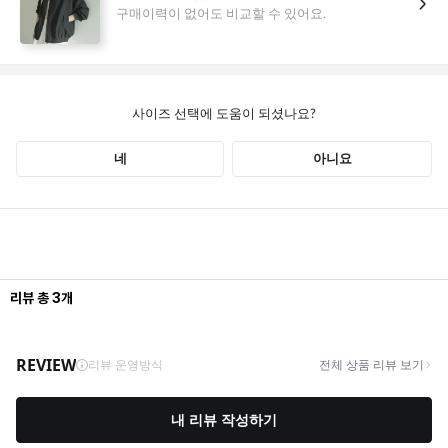
COLOR_PINK
리뷰
총
3
개