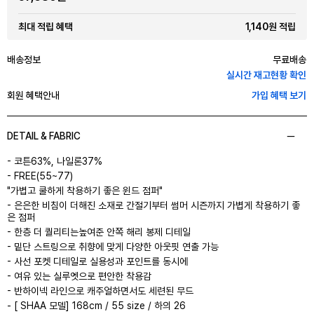
1,140원 적립
최대 적립 혜택
배송정보
무료배송
실시간 재고현황 확인
회원 혜택안내
가입 혜택 보기
DETAIL & FABRIC
- 코튼63%, 나일론37%
- FREE(55~77)
"가볍고 쿨하게 착용하기 좋은 윈드 점퍼"
- 은은한 비침이 더해진 소재로 간절기부터 썸머 시즌까지 가볍게 착용하기 좋
은 점퍼
- 한층 더 퀄리티는높여준 안쪽 해리 봉제 디테일
- 밑단 스트링으로 취향에 맞게 다양한 아웃핏 연출 가능
- 사선 포켓 디테일로 실용성과 포인트를 동시에
- 여유 있는 실루엣으로 편안한 착용감
- 반하이넥 라인으로 캐주얼하면서도 세련된 무드
- [ SHAA 모델] 168cm / 55 size / 하의 26