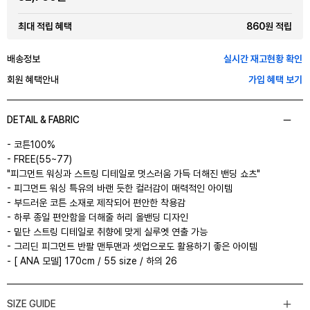
860원 적립
최대 적립 혜택
배송정보
실시간 재고현황 확인
회원 혜택안내
가입 혜택 보기
DETAIL & FABRIC
- 코튼100%
- FREE(55~77)
"피그먼트 워싱과 스트링 디테일로 멋스러움 가득 더해진 밴딩 쇼츠"
- 피그먼트 워싱 특유의 바랜 듯한 컬러감이 매력적인 아이템
- 부드러운 코튼 소재로 제작되어 편안한 착용감
- 하루 종일 편안함을 더해줄 허리 올밴딩 디자인
- 밑단 스트링 디테일로 취향에 맞게 실루엣 연출 가능
- 그리딘 피그먼트 반팔 맨투맨과 셋업으로도 활용하기 좋은 아이템
- [ ANA 모델] 170cm / 55 size / 하의 26
SIZE GUIDE