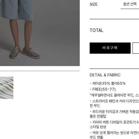
SIZE
TOTAL
바로구매
DETAIL & FABRIC
- 레이온35% 폴리65%
- FREE(55~77)
"캐주얼하면서도 클래식한 무드, 스
- 스트라이프 패턴과 카라 디자인
한 무드
- 부드러운 터치감과 가벼운 착용
좋은 반팔탑
- 카라와 버튼 디테일이 포인트가 
스타일 완성
- 여유 있게 떨어지는 핏으로 자연
무드 연출