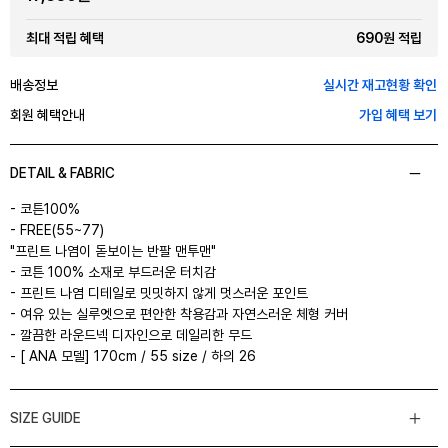
690원 적립
최대 적립 혜택
배송정보
실시간 재고현황 확인
회원 혜택안내
가입 혜택 보기
DETAIL & FABRIC
- 코튼100%
- FREE(55~77)
"프린트 나염이 돋보이는 반팔 맨투맨"
- 코튼 100% 소재로 부드러운 터치감
- 프린트 나염 디테일로 밋밋하지 않게 멋스러운 포인트
- 여유 있는 실루엣으로 편안한 착용감과 자연스러운 체형 커버
- 깔끔한 라운드넥 디자인으로 데일리한 무드
- [ ANA 모델] 170cm / 55 size / 하의 26
SIZE GUIDE