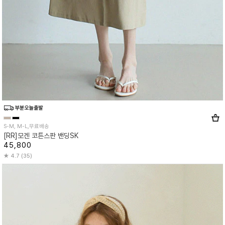
S-M, M-L,무료배송
[RR]모겐 코튼스판 밴딩SK
45,800
4.7 (35)