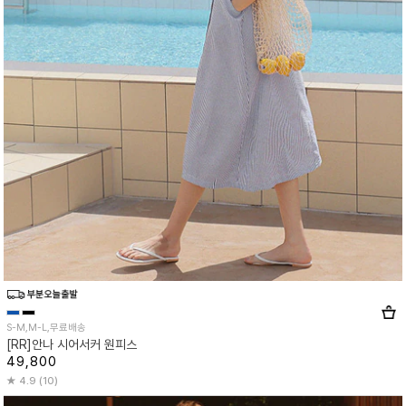
S-M,M-L,무료배송
[RR]안나 시어서커 원피스
49,800
4.9 (10)