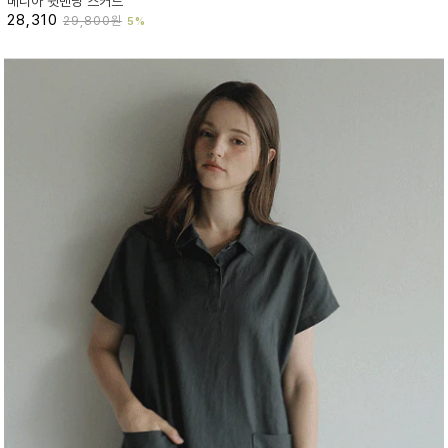
베니아 뒷밴딩 스커트
28,310
29,800원
5%