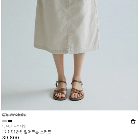
S, M, L,무료배송
[RR]912-S 썸머코튼 스커트
39,800