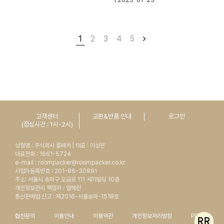
1
2
3
4
5
고객센터
교환&반품 안내
로그인
(점심시간 : 1시-2시)
상점명 : 주식회사 룸페커 | 대표 : 이상은
대표전화 : 1661-5724
e-mail : roompacker@roompacker.co.kr
사업자등록번호 : 201-86-30891
주소: 서울시 송파구 오금로 111 세기빌딩 10층
개인정보관리 책임자 : 임혜란
통신판매업 신고 : 제2016-서울송파-1518호
협찬문의
이용안내
이용약관
개인정보처리방침
PC버전