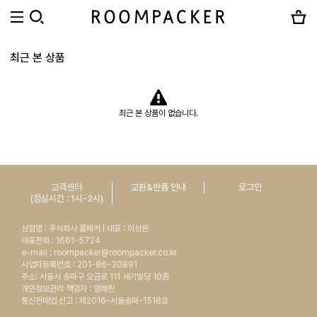
최근 본 상품
최근 본 상품이 없습니다.
고객센터
교환&반품 안내
로그인
(점심시간 : 1시-2시)
상점명 : 주식회사 룸페커 | 대표 : 이상은
대표전화 : 1661-5724
e-mail : roompacker@roompacker.co.kr
사업자등록번호 : 201-86-30891
주소: 서울시 송파구 오금로 111 세기빌딩 10층
개인정보관리 책임자 : 임혜란
통신판매업 신고 : 제2016-서울송파-1518호