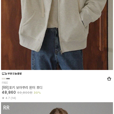
FREE
[RR]포키 보아쭈리 윈터 후디
48,860
69,800원
30%
4.7 (14)