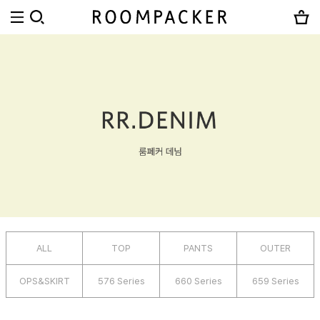
ALL
TOP
PANTS
OUTER
OPS&SKIRT
576 Series
660 Series
659 Series