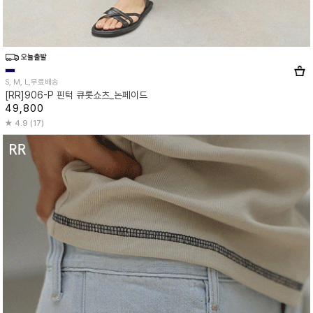
S, M, L,무료배송
[RR]906-P 핀턱 큐롯쇼츠_논페이드
49,800
4.9 (17)