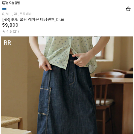
S, M, L, XL, 무료배송
[RR]406 쿨링 레이온 데님팬츠_blue
59,800
4.8 (21)