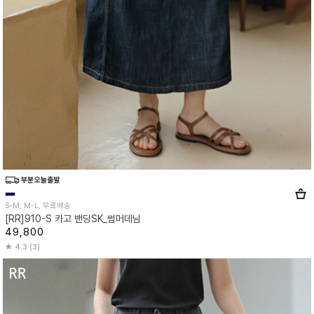
S-M, M-L, 무료배송
[RR]910-S 카고 밴딩SK_썸머데님
49,800
4.3 (3)