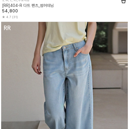
S, M, L, XL,무료배송
[RR]404-R 다트 팬츠_썸머데님
54,800
4.7 (31)