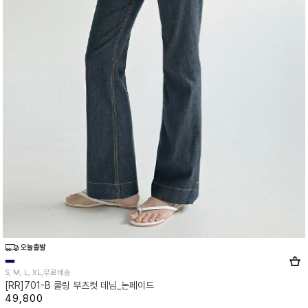
S, M, L, XL,무료배송
[RR]701-B 쿨링 부츠컷 데님_논페이드
49,800