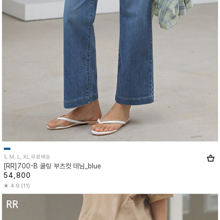
S, M, L, XL,무료배송
[RR]700-B 쿨링 부츠컷 데님_blue
54,800
4.9 (11)