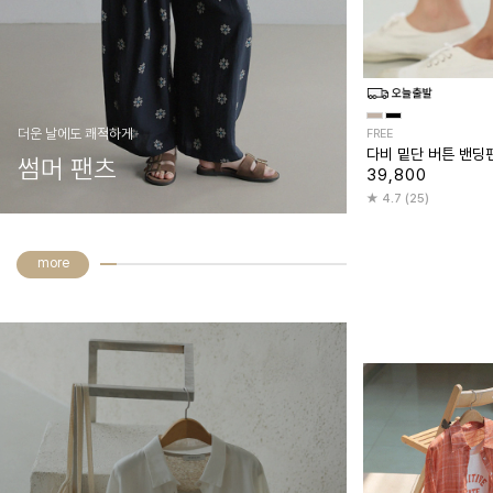
더운 날에도 쾌적하게
FREE
다비 밑단 버튼 밴딩
썸머 팬츠
39,800
4.7 (25)
more