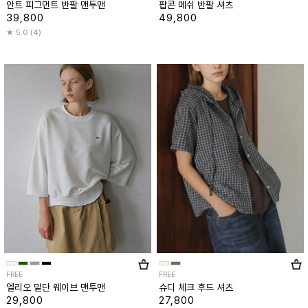
안트 피그먼트 반팔 맨투맨
팝콘 메쉬 반팔 셔츠
39,800
49,800
5.0 (4)
FREE
FREE
엘리오 밑단 웨이브 맨투맨
슈디 체크 후드 셔츠
29,800
27,800