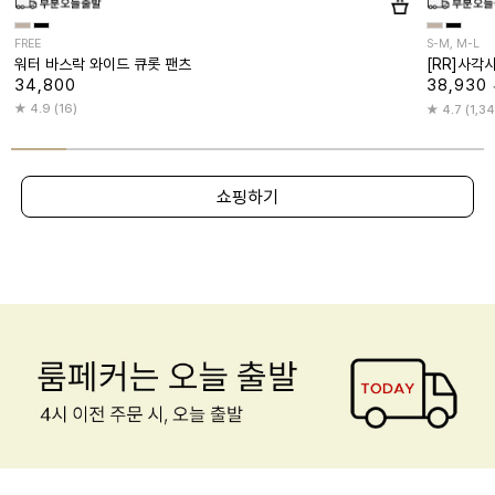
FREE
S-M, M-L
워터 바스락 와이드 큐롯 팬츠
[RR]사각
34,800
38,930
4.9 (16)
4.7 (1,3
쇼핑하기