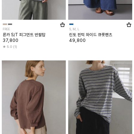
FREE
S, M, L
론카 S/T 피그먼트 반팔탑
린토 핀턱 와이드 큐롯팬츠
37,800
49,800
5.0 (1)