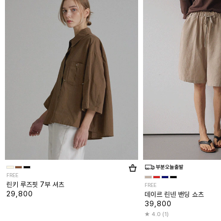
FREE
린키 루즈핏 7부 셔츠
FREE
29,800
데이르 린넨 밴딩 쇼츠
39,800
4.0 (1)