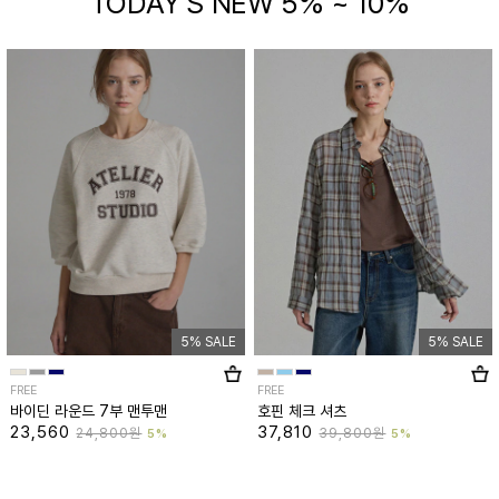
TODAY'S NEW 5% ~ 10%
5% SALE
5% SALE
FREE
FREE
바이딘 라운드 7부 맨투맨
호핀 체크 셔츠
23,560
37,810
24,800원
39,800원
5%
5%