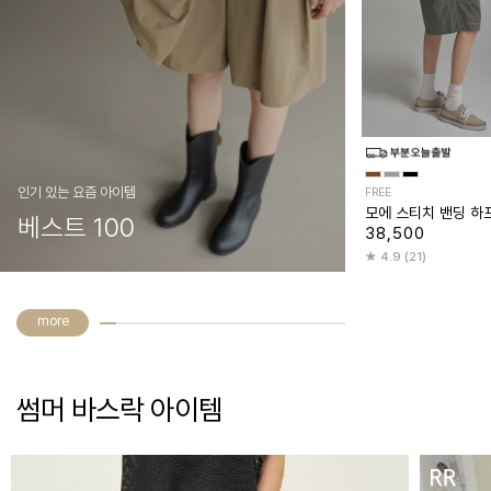
인기 있는 요즘 아이템
FREE
모에 스티치 밴딩 하
베스트 100
38,500
4.9 (21)
more
썸머 바스락 아이템