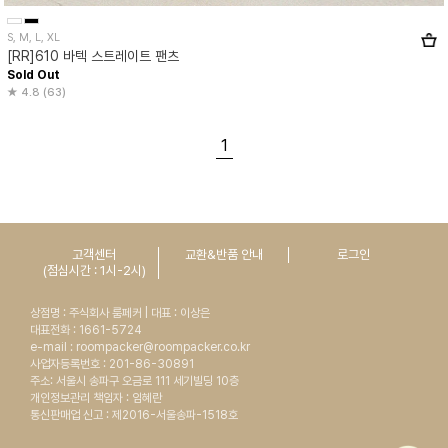
S, M, L, XL
[RR]610 바텍 스트레이트 팬츠
Sold Out
4.8 (63)
1
고객센터
교환&반품 안내
로그인
(점심시간 : 1시-2시)
상점명 : 주식회사 룸페커 | 대표 : 이상은
대표전화 : 1661-5724
e-mail : roompacker@roompacker.co.kr
사업자등록번호 : 201-86-30891
주소: 서울시 송파구 오금로 111 세기빌딩 10층
개인정보관리 책임자 : 임혜란
통신판매업 신고 : 제2016-서울송파-1518호