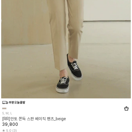
S, M, L
[RR]안토 쫀득 스판 베이직 팬츠_beige
39,800
5.0 (3)