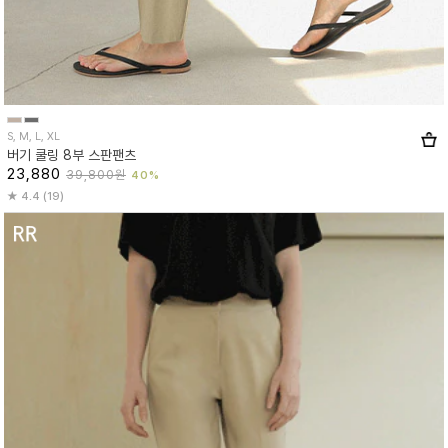
S, M, L, XL
버기 쿨링 8부 스판팬츠
23,880
39,800원
40%
4.4 (19)