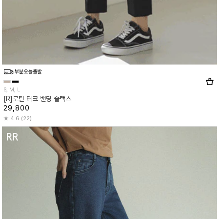
S, M, L
[R]로틴 터크 밴딩 슬랙스
29,800
4.6 (22)