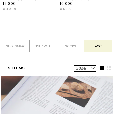
15,800
10,000
4.9 (9)
5.0 (9)
SHOES&BAG
INNER WEAR
SOCKS
ACC
119 ITEMS