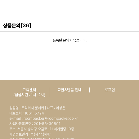
상품문의
[36]
등록된 문의가 없습니다.
고객센터
교환&반품 안내
로그인
(점심시간 : 1시-2시)
상점명 : 주식회사 룸페커 | 대표 : 이상은
대표전화 : 1661-5724
e-mail : roompacker@roompacker.co.kr
사업자등록번호 : 201-86-30891
주소: 서울시 송파구 오금로 111 세기빌딩 10층
개인정보관리 책임자 : 임혜란