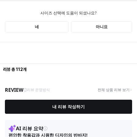
리뷰
총
112
개