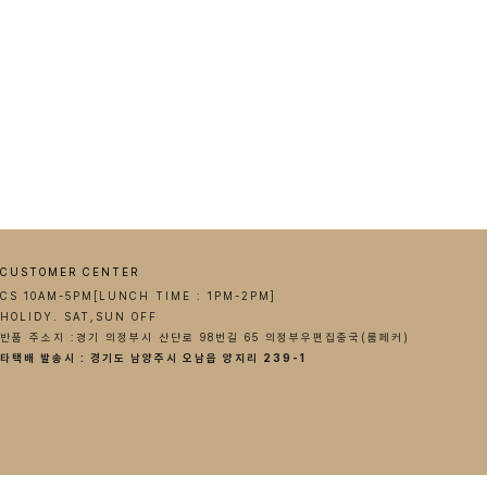
CUSTOMER CENTER
CS 10AM-5PM[LUNCH TIME : 1PM-2PM]
HOLIDY. SAT,SUN OFF
반품 주소지 :경기 의정부시 산단로 98번길 65 의정부우편집중국(룸페커)
타택배 발송시 : 경기도 남양주시 오남읍 양지리 239-1