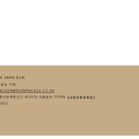
E SANG EUN
기빌딩 10층
ACKER@ROOMPACKER.CO.KR
91 통신판매업신고-제2016-서울송파-1518호
[사업자정보확인]
RVED.