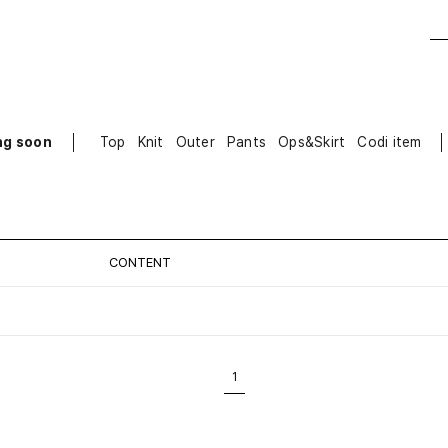
ng soon
Top
Knit
Outer
Pants
Ops&Skirt
Codi item
CONTENT
1