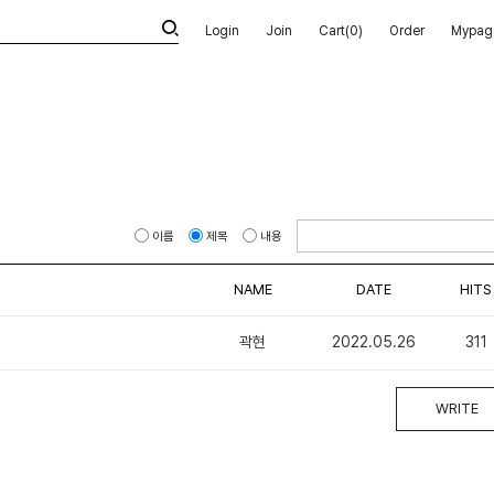
Login
Join
Cart(
0
)
Order
Mypag
이름
제목
내용
NAME
DATE
HITS
곽현
2022.05.26
311
WRITE